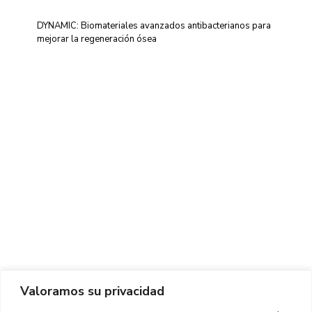
DYNAMIC: Biomateriales avanzados antibacterianos para
mejorar la regeneración ósea
Centro de Innovación y Tecnología UPC ©
Aviso legal
Política de Privacidad
Política de Cookies
Valoramos su privacidad
CONTACTO