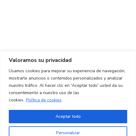
Centro de Innovación y Tecnología UPC ©
Aviso legal
Política de Privacidad
Política de Cookies
Valoramos su privacidad
CONTACTO
Usamos cookies para mejorar su experiencia de navegación,
mostrarle anuncios o contenidos personalizados y analizar
Ed. K2M (Planta 1, Oficina 106)
C/ Jordi Girona 1-3
nuestro tráfico. Al hacer clic en “Aceptar todo” usted da su
08034 Barcelona (España)
consentimiento a nuestro uso de las
cookies.
Política de cookies
+34 93 405 44 03
info.cit@upc.edu
Aceptar todo
Copyright ©
2026
CIT UPC. All rights reserved.
Personalizar