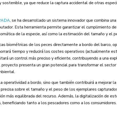
y sostenible, ya que reduce la captura accidental de otras espec
PADA
, se ha desarrollado un sistema innovador que combina un
mputador. Esta herramienta permite garantizar el cumplimiento de
tomática de la especie, así como la estimación del tamaño y el p
sticas biométricas de los peces directamente a bordo del barco, o
horrará tiempo y reducirá los costes operativos (actualmente es
tará un control más preciso y eficiente, contribuyendo a una exp
 proyecto presenta un gran potencial para transformar el sector
mbiental.
 operatividad a bordo, sino que también contribuirá a mejorar la 
s precisa sobre el tamaño y el peso de los ejemplares capturado
ción más equilibrada del recurso. Además, la digitalización de es
uras, beneficiando tanto a los pescadores como a los consumidores.