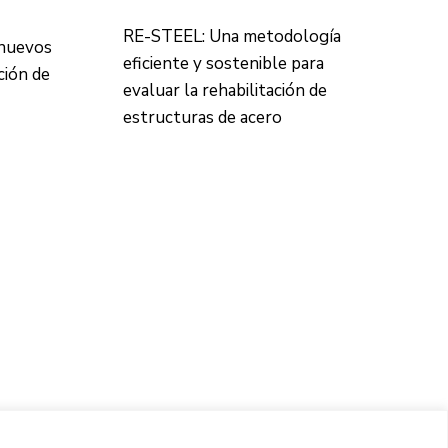
RE-STEEL: Una metodología
 nuevos
eficiente y sostenible para
ción de
evaluar la rehabilitación de
estructuras de acero
CONTACTO
Ed. K2M (Planta 1, Oficina 106)
C/ Jordi Girona 1-3
08034 Barcelona (España)
+34 93 405 44 03
info.cit@upc.edu