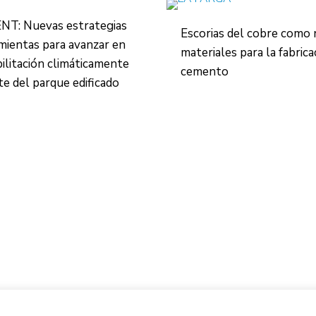
NT: Nuevas estrategias
Escorias del cobre como
mientas para avanzar en
materiales para la fabrica
bilitación climáticamente
cemento
nte del parque edificado
Centro de Innovación y Tecnología UPC ©
Aviso legal
Política de Privacidad
Política de Cookies