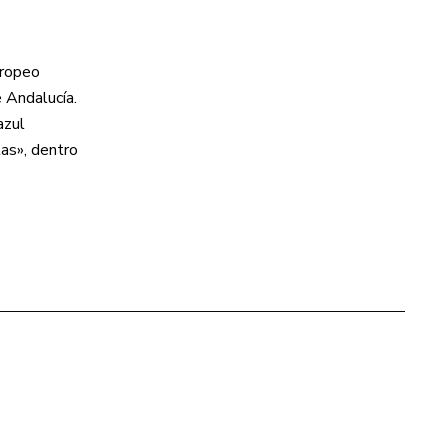
uropeo
 Andalucía.
azul
las», dentro