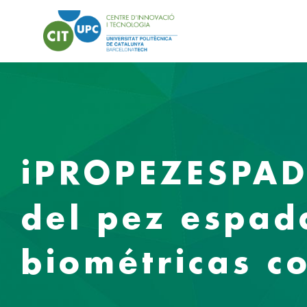
iPROPEZESPADA
del pez espa
biométricas c