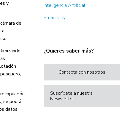
ies y
Inteligencia Artificial
Smart City
a cámara de
 la
eso.
ptimizando
¿Quieres saber más?
tas
lotación
Contacta con nosotros
 pesquero,
Suscríbete a nuestra
recopilación
Newsletter
s, se podrá
tos datos