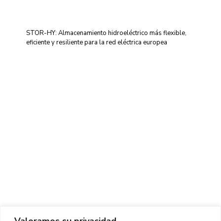
STOR-HY: Almacenamiento hidroeléctrico más flexible,
eficiente y resiliente para la red eléctrica europea
Centro de Innovación y Tecnología UPC ©
Aviso legal
Política de Privacidad
Política de Cookies
Valoramos su privacidad