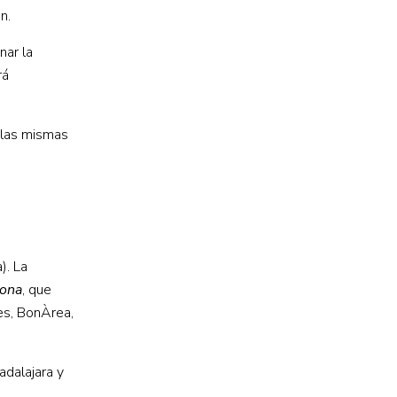
n.
nar la
rá
n las mismas
). La
sona
, que
es, BonÀrea,
adalajara y