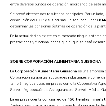
entre diversos puntos de operación, abordando de esta man
Se prevé obtener dos resultados principales. Por un lado,
disminución del COP y sus causas. En segundo lugar, un
Mó
determinar las consignas óptimas de operación de la plant
En la actualidad no existe en el mercado ningún sistema de
prestaciones y funcionalidades que el que se está desarro
SOBRE CORPORACIÓN ALIMENTARIA GUISSONA
La
Corporación Alimentaria Guissona
es una empresa c
Corporación agrupa las actividades industriales y comercia
también agrupa otras empresas como la Cooperativa Agrope
Serveis Agropecuària d’Assegurances i Serveis Mèdics Gu
La empresa cuenta con una red de
450 tiendas minoris
Andorra, destinadas a servir su producto al consumidor fina