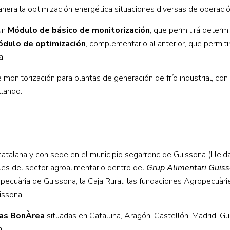
era la optimización energética situaciones diversas de operació
 un
Módulo de básico de monitorización
, que permitirá determi
dulo de optimización
, complementario al anterior, que permiti
a.
 monitorización para plantas de generación de frío industrial, co
llando.
atalana y con sede en el municipio segarrenc de Guissona (Lleida
les del sector agroalimentario dentro del
Grup Alimentari Guis
cuària de Guissona, la Caja Rural, las fundaciones Agropecuàri
issona.
tas BonÀrea
situadas en Cataluña, Aragón, Castellón, Madrid, Gu
l.