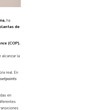
ona,
ha
plantas de
ance
(COP).
 alcanzar la
ra real. En
setpoints
adas en
diferentes
ransiciones