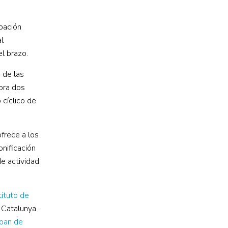
ipación
l
el brazo.
 de las
ora
dos
 cíclico de
ofrece a los
onificación
e actividad
tituto de
 Catalunya ·
Joan de