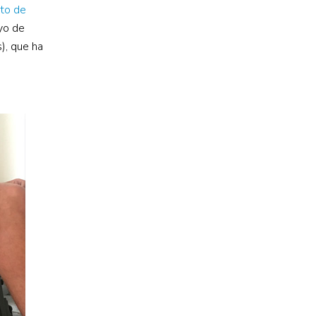
to de
yo de
), que ha