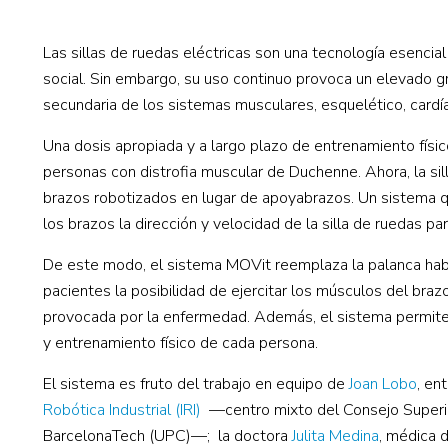
Las sillas de ruedas eléctricas son una tecnología esencial
social. Sin embargo, su uso continuo provoca un elevado g
secundaria de los sistemas musculares, esquelético, cardíac
Una dosis apropiada y a largo plazo de
entrenamiento físi
personas con
distrofia muscular de Duchenne
. Ahora, la s
brazos robotizados
en lugar de apoyabrazos. Un sistema 
los brazos la dirección y velocidad de la silla de ruedas pa
De este modo, el sistema MOVit reemplaza la palanca habitu
pacientes la posibilidad de ejercitar los músculos del bra
provocada por la enfermedad. Además, el sistema permite 
y entrenamiento físico de cada persona.
El sistema es fruto del trabajo en equipo de
Joan Lobo
, en
Robótica Industrial (IRI)
—centro mixto del Consejo Superior 
BarcelonaTech (UPC)—; la doctora
Julita Medina
, médica d