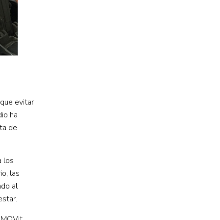
 que evitar
dio ha
ta de
a los
o, las
ndo al
estar.
 MOVit,