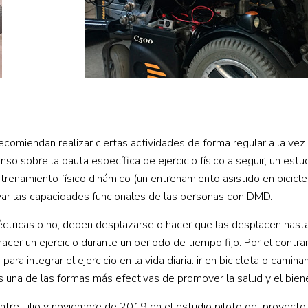
ecomiendan realizar ciertas actividades de forma regular a la vez
so sobre la pauta específica de ejercicio físico a seguir, un estu
renamiento físico dinámico (un entrenamiento asistido en bicicle
ar las capacidades funcionales de las personas con DMD.
léctricas o no, deben desplazarse o hacer que las desplacen hast
er un ejercicio durante un periodo de tiempo fijo. Por el contrari
 integrar el ejercicio en la vida diaria: ir en bicicleta o camina
o es una de las formas más efectivas de promover la salud y el bien
tre julio y noviembre de 2019 en el estudio piloto del proyecto