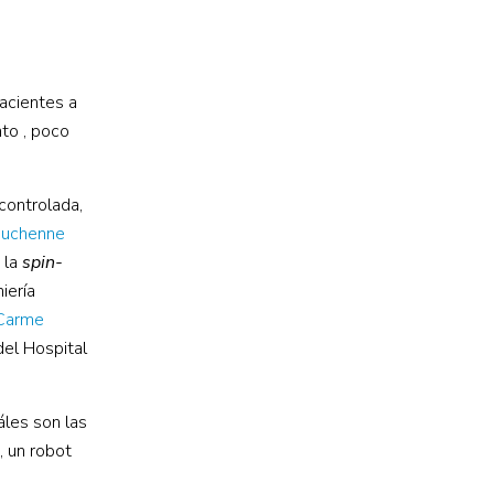
pacientes a
nto , poco
controlada,
uchenne
 la
spin-
iería
Carme
del Hospital
áles son las
, un robot