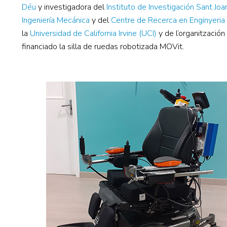
Déu
y investigadora del
Instituto de Investigación Sant Jo
Ingeniería Mecánica
y del
Centre de Recerca en Enginyeri
la
Universidad de California Irvine (UCI)
y de l’organitzación
financiado la silla de ruedas robotizada MOVit.