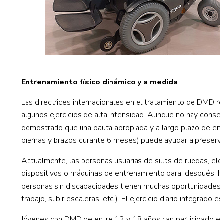
Entrenamiento físico dinámico y a medida
Las directrices internacionales en el tratamiento de DMD r
algunos ejercicios de alta intensidad. Aunque no hay consen
demostrado que una pauta apropiada y a largo plazo de ent
piernas y brazos durante 6 meses) puede ayudar a preserv
Actualmente, las personas usuarias de sillas de ruedas, e
dispositivos o máquinas de entrenamiento para, después, hac
personas sin discapacidades tienen muchas oportunidades para
trabajo, subir escaleras, etc.). El ejercicio diario integrad
Jóvenes con DMD de entre 12 y 18 años han participado en