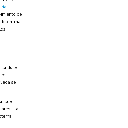
ería
vimiento de
 determinar
los
e conduce
ueda
 rueda se
on que,
lares a las
istema