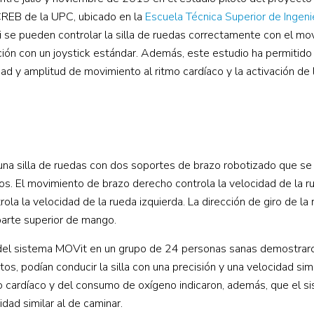
 CREB de la UPC, ubicado en la
Escuela Técnica Superior de Ingeni
 se pueden controlar la silla de ruedas correctamente con el mo
ión con un joystick estándar. Además, este estudio ha permitido
dad y amplitud de movimiento al ritmo cardíaco y la activación de 
: una silla de ruedas con dos soportes de brazo robotizado que s
cos. El movimiento de brazo derecho controla la velocidad de la r
ola la velocidad de la rueda izquierda. La dirección de giro de la
parte superior de mango.
 del sistema MOVit en un grupo de 24 personas sanas demostrar
 podían conducir la silla con una precisión y una velocidad simi
o cardíaco y del consumo de oxígeno indicaron, además, que el s
dad similar al de caminar.