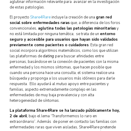
aglutinar información relevante para avanzar en la investigación
de estas patologías.
El proyecto
Share4Rare
incluye la creación de una
gran red
social sobre enfermedades raras
que, a diferencia de los foros
convencionales,
aglutina todas las patologías minoritarias
y
no está limitada por ninguna temática; se trata de un
entorno
seguro y accesible para usuarios que hayan sido validados
previamente como pacientes o cuidadores
. Esta gran red
social incorpora algoritmos matemáticos, como los que utilizan
las plataformas de
dating
para buscar afinidades entre
personas, basándose en la conexión de pacientes con la misma
enfermedad y los mismos síntomas, que hacen posible que
cuando una persona hace una consulta, el sistema realice una
búsqueda y proponga a los usuarios más idóneos para darle
respuesta. Ello ayudará al mutuo apoyo entre pacientes y
familias, aspecto extremadamente complejo en las
enfermedades de muy baja prevalencia y con alta
heterogeneidad de síntomas.
La plataforma Share4Rare se ha lanzado públicamente hoy,
2 de abril
, bajo el lema “Transformemos lo raro en
extraordinario”. Además de poner en contacto las familias con
enfermedades raras que viven aisladas, Share4Rare pretende