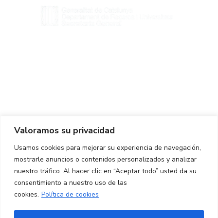
Centro de Innovación y Tecnología UPC ©
Aviso legal
Política de Privacidad
Política de Cookies
Valoramos su privacidad
CONTACTO
Usamos cookies para mejorar su experiencia de navegación,
mostrarle anuncios o contenidos personalizados y analizar
Ed. K2M (Planta 1, Oficina 106)
C/ Jordi Girona 1-3
nuestro tráfico. Al hacer clic en “Aceptar todo” usted da su
08034 Barcelona (España)
consentimiento a nuestro uso de las
cookies.
Política de cookies
+34 93 405 44 03
info.cit@upc.edu