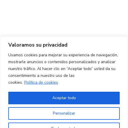
Centro de Innovación y Tecnología UPC ©
Aviso legal
Política de Privacidad
Política de Cookies
Valoramos su privacidad
CONTACTO
Usamos cookies para mejorar su experiencia de navegación,
mostrarle anuncios o contenidos personalizados y analizar
Ed. K2M (Planta 1, Oficina 106)
C/ Jordi Girona 1-3
nuestro tráfico. Al hacer clic en “Aceptar todo” usted da su
08034 Barcelona (España)
consentimiento a nuestro uso de las
cookies.
Política de cookies
+34 93 405 44 03
info.cit@upc.edu
Aceptar todo
Copyright ©
2026
CIT UPC. All rights reserved.
Personalizar