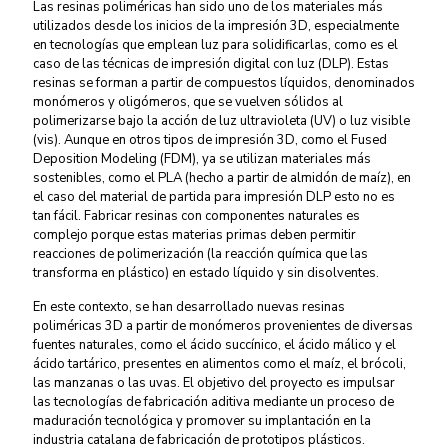
Las resinas poliméricas han sido uno de los materiales más
utilizados desde los inicios de la impresión 3D, especialmente
en tecnologías que emplean luz para solidificarlas, como es el
caso de las técnicas de impresión digital con luz (DLP). Estas
resinas se forman a partir de compuestos líquidos, denominados
monómeros y oligómeros, que se vuelven sólidos al
polimerizarse bajo la acción de luz ultravioleta (UV) o luz visible
(vis). Aunque en otros tipos de impresión 3D, como el Fused
Deposition Modeling (FDM), ya se utilizan materiales más
sostenibles, como el PLA (hecho a partir de almidón de maíz), en
el caso del material de partida para impresión DLP esto no es
tan fácil. Fabricar resinas con componentes naturales es
complejo porque estas materias primas deben permitir
reacciones de polimerización (la reacción química que las
transforma en plástico) en estado líquido y sin disolventes.
En este contexto, se han desarrollado nuevas resinas
poliméricas 3D a partir de monómeros provenientes de diversas
fuentes naturales, como el ácido succínico, el ácido málico y el
ácido tartárico, presentes en alimentos como el maíz, el brócoli,
las manzanas o las uvas. El objetivo del proyecto es impulsar
las tecnologías de fabricación aditiva mediante un proceso de
maduración tecnológica y promover su implantación en la
industria catalana de fabricación de prototipos plásticos.