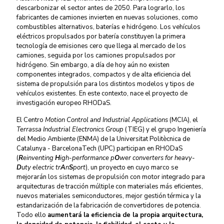
descarbonizar el sector antes de 2050. Para lograrlo, los
fabricantes de camiones invierten en nuevas soluciones, como
combustibles alternativos, baterías e hidrógeno. Los vehículos
eléctricos propulsados por batería constituyen la primera
tecnología de emisiones cero que llega al mercado de los
camiones, seguida por los camiones propulsados por
hidrógeno. Sin embargo, a día de hoy aún no existen
componentes integrados, compactos y de alta eficiencia del
sistema de propulsión para los distintos modelos y tipos de
vehículos existentes. En este contexto, nace el proyecto de
investigación europeo RHODaS.
El
Centro
Motion Control and Industrial Applications
(MCIA), el
Terrassa Industrial Electronics Group
(TIEG) y el grupo Ingeniería
del Medio Ambiente (ENMA) de la Universitat Politècnica de
Catalunya - BarcelonaTech (UPC) participan en RHODaS
(
R
einventing
H
igh-performance p
O
wer converters for heavy-
D
uty electric tr
A
n
S
port
), un proyecto en cuyo marco se
mejorarán
los sistemas de propulsión con motor integrado para
arquitecturas de tracción múltiple con materiales más eficientes,
nuevos materiales semiconductores, mejor gestión térmica y la
estandarización de la fabricación de convertidores de potencia.
Todo ello
aumentará la eficiencia de la propia arquitectura,