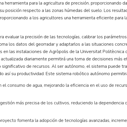
a herramienta para la agricultura de precisión, proporcionando d
y su posición respecto a las zonas húmedas del suelo. Los result
oporcionando a los agricultores una herramienta eficiente para 
a evaluar la precisión de las tecnologías, calibrar los parámetros
ma los datos del georradar y adaptarlos a las situaciones concr
en las instalaciones de Agròpolis de la Universitat Politècnica 
 actualizada diariamente permitirá una toma de decisiones más ef
ro significativo de recursos. Al ser autónomo, el sistema puede tra
do así su productividad. Este sistema robótico autónomo permitir
l consumo de agua, mejorando la eficiencia en el uso de recurs
a gestión más precisa de los cultivos, reduciendo la dependenci
proyecto fomenta la adopción de tecnologías avanzadas, increme