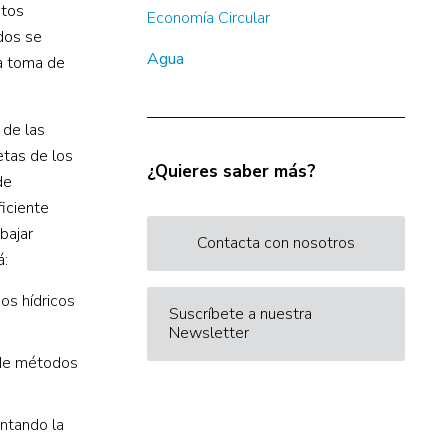
atos
Economía Circular
ados se
Agua
la toma de
 de las
etas de los
¿Quieres saber más?
de
iciente
bajar
Contacta con nosotros
á:
os hídricos
Suscríbete a nuestra
Newsletter
a de métodos
ntando la