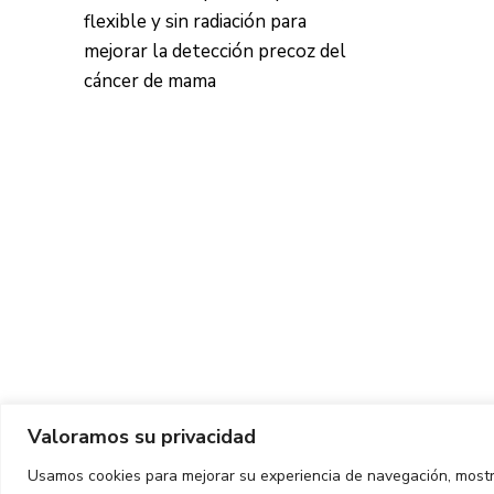
flexible y sin radiación para
mejorar la detección precoz del
cáncer de mama
Valoramos su privacidad
Usamos cookies para mejorar su experiencia de navegación, mostr
Copyright ©
2026
CIT UPC. All rights reserved.