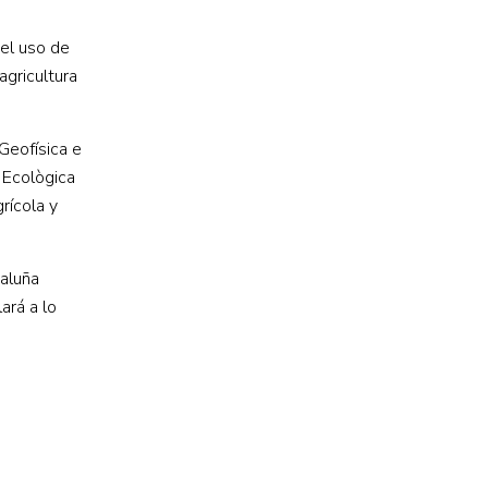
 el uso de
agricultura
Geofísica e
 Ecològica
rícola y
taluña
ará a lo