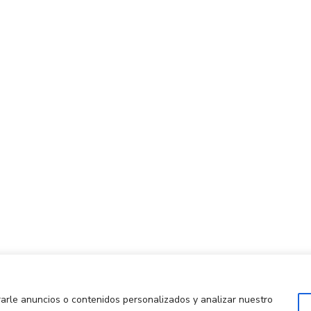
Centro de Innovación y Tecnología UPC ©
Aviso legal
Política de Privacidad
Política de Cookies
arle anuncios o contenidos personalizados y analizar nuestro