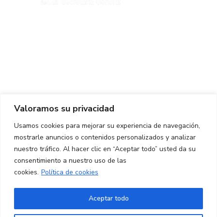
Centro de Innovación y Tecnología UPC ©
Aviso legal
Política de Privacidad
Política de Cookies
Valoramos su privacidad
CONTACTO
Usamos cookies para mejorar su experiencia de navegación,
mostrarle anuncios o contenidos personalizados y analizar
Ed. K2M (Planta 1, Oficina 106)
C/ Jordi Girona 1-3
nuestro tráfico. Al hacer clic en “Aceptar todo” usted da su
08034 Barcelona (España)
consentimiento a nuestro uso de las
cookies.
Política de cookies
+34 93 405 44 03
info.cit@upc.edu
Aceptar todo