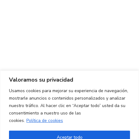
Centro de Innovación y Tecnología UPC ©
Aviso legal
Política de Privacidad
Política de Cookies
Valoramos su privacidad
CONTACTO
Usamos cookies para mejorar su experiencia de navegación,
mostrarle anuncios o contenidos personalizados y analizar
Ed. K2M (Planta 1, Oficina 106)
C/ Jordi Girona 1-3
nuestro tráfico. Al hacer clic en “Aceptar todo” usted da su
08034 Barcelona (España)
consentimiento a nuestro uso de las
cookies.
Política de cookies
+34 93 405 44 03
info.cit@upc.edu
Aceptar todo