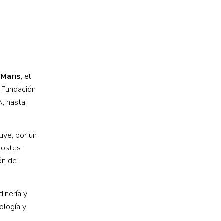
 Maris
, el
a Fundación
A, hasta
uye, por un
costes
ón de
inería y
ología y