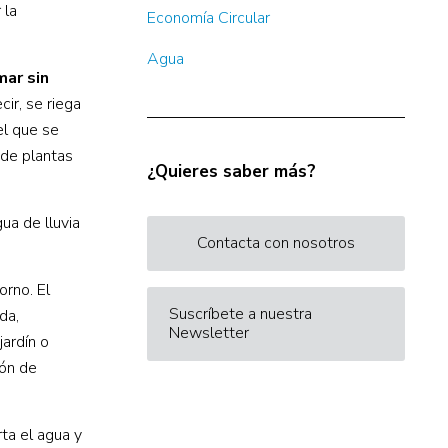
 la
Economía Circular
Agua
mar sin
cir, se riega
el que se
 de plantas
¿Quieres saber más?
ua de lluvia
Contacta con nosotros
orno. El
Suscríbete a nuestra
da,
Newsletter
jardín o
ión de
ta el agua y