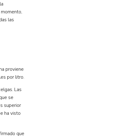
la
er momento,
das las
ina proviene
s por litro.
elgas. Las
 que se
s superior
e ha visto
nfirmado que