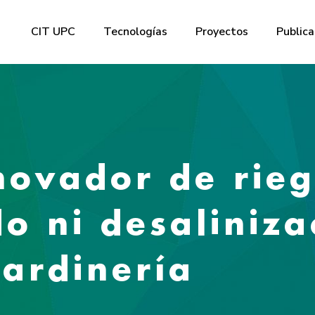
CIT UPC
Tecnologías
Proyectos
Publica
novador de rie
do ni desaliniz
jardinería