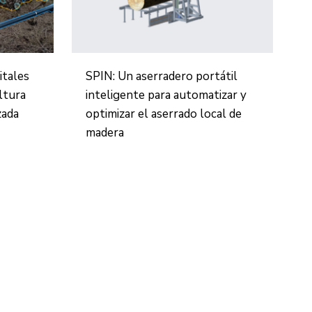
itales
SPIN: Un aserradero portátil
ltura
inteligente para automatizar y
zada
optimizar el aserrado local de
madera
CONTACTO
Ed. K2M (Planta 1, Oficina 106)
C/ Jordi Girona 1-3