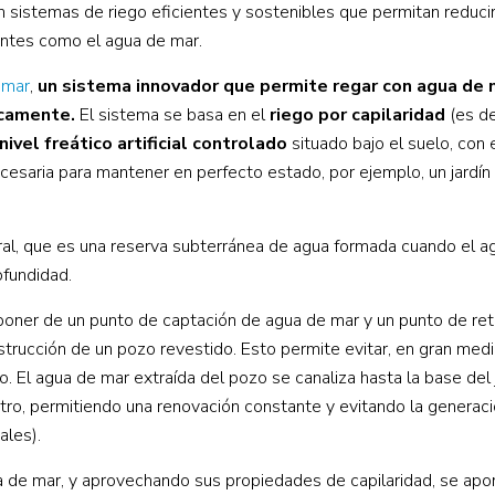
 sistemas de riego eficientes y sostenibles que permitan reducir
ntes como el agua de mar.
 mar
,
un sistema innovador que permite regar con agua de 
micamente.
El sistema se basa en el
riego por capilaridad
(es de
nivel freático artificial controlado
situado bajo el suelo, con 
cesaria para mantener en perfecto estado, por ejemplo, un jardín
ural, que es una reserva subterránea de agua formada cuando el ag
ofundidad.
poner de un punto de captación de agua de mar y un punto de ret
trucción de un pozo revestido. Esto permite evitar, en gran medi
 El agua de mar extraída del pozo se canaliza hasta la base del 
a otro, permitiendo una renovación constante y evitando la generac
ales).
a de mar, y aprovechando sus propiedades de capilaridad, se apor