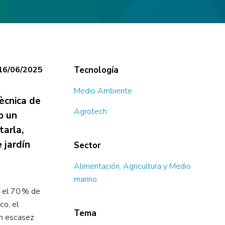
16/06/2025
Tecnología
Medio Ambiente
ècnica de
Agrotech
o un
tarla,
 jardín
Sector
Alimentación, Agricultura y Medio
marino
y el 70 % de
co, el
Tema
án escasez