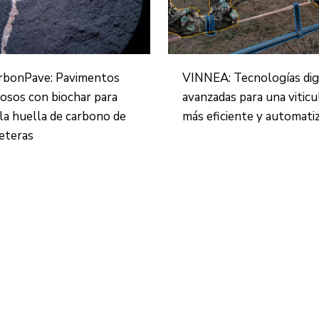
rbonPave: Pavimentos
VINNEA: Tecnologías dig
osos con biochar para
avanzadas para una viticu
 la huella de carbono de
más eficiente y automati
reteras
Centro de Innovación y Tecnología UPC ©
Aviso legal