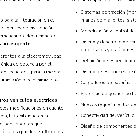
Sistemas de tracción (mor
 para la integración en el
imanes permanentes, sistem
teligentes de distribución
Modelización y control de
 demandando electricidad de
Diseño y desarrollo de 
ca inteligente
.
propietarios y estándares.
herentes a la electromovilidad,
Definición de especificac
rónica de potencia por el
Diseño de estaciones de re
e de tecnología para la mejora
luminación para minimizar su
Cargadores de baterías : Io
Sistemas de gestión de ba
uros vehículos eléctricos
Nuevos requerimientos de 
ables modificaciones en cuanto
Conectividad del vehículo 
a, la flexibilidad en la
plo, son aspectos que
Diseño de componentes p
n a los grandes e inflexibles