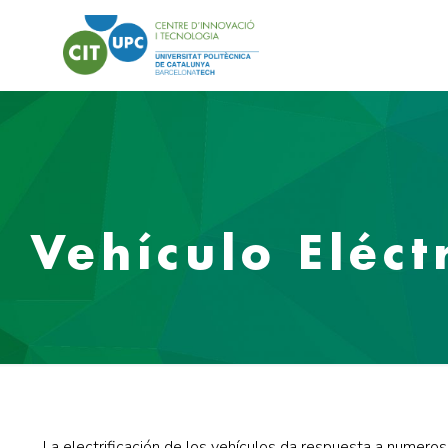
Vehículo Eléct
La electrificación de los vehículos da respuesta a numeros