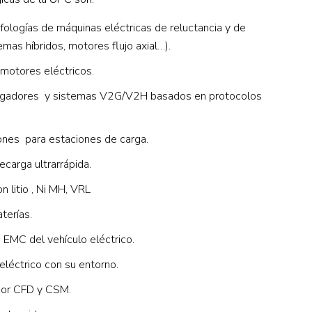
fologías de máquinas eléctricas de reluctancia y de
as híbridos, motores flujo axial…).
 motores eléctricos.
cargadores y sistemas V2G/V2H basados en protocolos
iones para estaciones de carga.
carga ultrarrápida.
n litio , Ni MH, VRL
terías.
EMC del vehículo eléctrico.
eléctrico con su entorno.
or CFD y CSM.