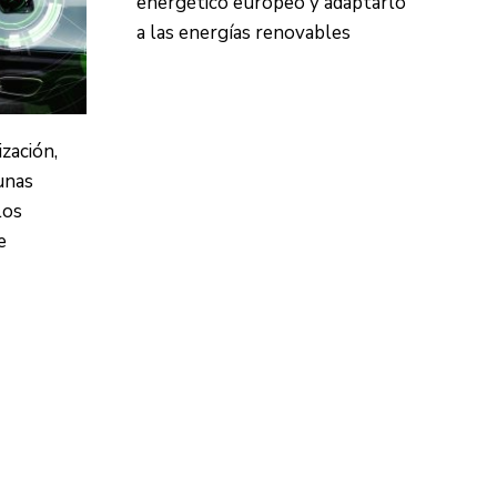
energético europeo y adaptarlo
a las energías renovables
zación,
unas
los
e