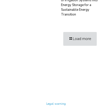
of Irrigation Systems into
Energy Storage for a
Sustainable Energy
Transition
Load more
Technology Center UPC ©
Legal warning
Privacy policy