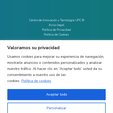
Centro de Innovación y Tecnología UPC ©
Aviso legal
Política de Privacidad
Política de Cookies
Valoramos su privacidad
CONTACTO
Usamos cookies para mejorar su experiencia de navegación,
mostrarle anuncios o contenidos personalizados y analizar
Ed. K2M (Planta 1, Oficina 106)
C/ Jordi Girona 1-3
nuestro tráfico. Al hacer clic en “Aceptar todo” usted da su
08034 Barcelona (España)
consentimiento a nuestro uso de las
cookies.
Política de cookies
+34 93 405 44 03
info.cit@upc.edu
Aceptar todo
Copyright ©
2026
CIT UPC. All rights reserved.
Personalizar