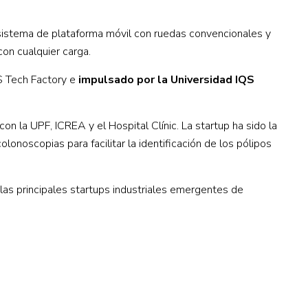
sistema de plataforma móvil con ruedas convencionales y
on cualquier carga.
QS Tech Factory e
impulsado por la Universidad IQS
la UPF, ICREA y el Hospital Clínic. La startup ha sido la
lonoscopias para facilitar la identificación de los pólipos
las principales startups industriales emergentes de
CONTACTO
Ed. K2M (Planta 1, Oficina 106)