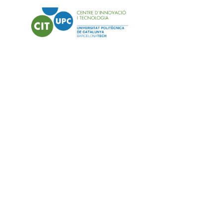
Steering Mach
Industrial Má
IQS Tech Fact