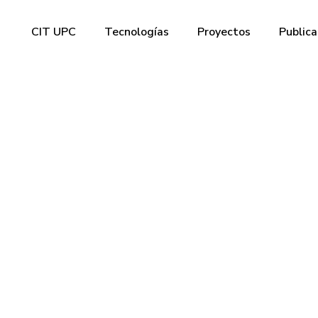
CIT UPC
Tecnologías
Proyectos
Publica
ines, elegida la
s Prometedora 
ory