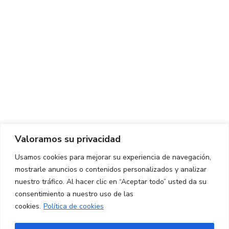
Centro de Innovación y Tecnología UPC ©
Aviso legal
Política de Privacidad
Política de Cookies
Valoramos su privacidad
CONTACTO
Usamos cookies para mejorar su experiencia de navegación,
mostrarle anuncios o contenidos personalizados y analizar
Ed. K2M (Planta 1, Oficina 106)
C/ Jordi Girona 1-3
nuestro tráfico. Al hacer clic en “Aceptar todo” usted da su
08034 Barcelona (España)
consentimiento a nuestro uso de las
cookies.
Política de cookies
+34 93 405 44 03
info.cit@upc.edu