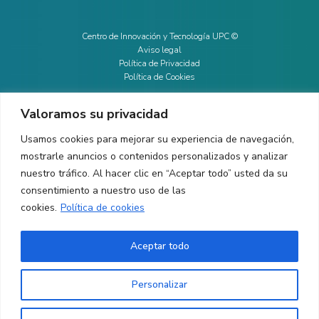
Centro de Innovación y Tecnología UPC ©
Aviso legal
Política de Privacidad
Política de Cookies
Valoramos su privacidad
CONTACTO
Usamos cookies para mejorar su experiencia de navegación,
mostrarle anuncios o contenidos personalizados y analizar
Ed. K2M (Planta 1, Oficina 106)
C/ Jordi Girona 1-3
nuestro tráfico. Al hacer clic en “Aceptar todo” usted da su
08034 Barcelona (España)
consentimiento a nuestro uso de las
cookies.
Política de cookies
+34 93 405 44 03
info.cit@upc.edu
Aceptar todo
Copyright ©
2026
CIT UPC. All rights reserved.
Personalizar