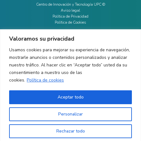
Centro de Innovación y Tecnología UPC ©
Aviso legal
Política de Privacidad
Política de Cookies
Valoramos su privacidad
CONTACTO
Usamos cookies para mejorar su experiencia de navegación,
mostrarle anuncios o contenidos personalizados y analizar
Ed. K2M (Planta 1, Oficina 106)
C/ Jordi Girona 1-3
nuestro tráfico. Al hacer clic en “Aceptar todo” usted da su
08034 Barcelona (España)
consentimiento a nuestro uso de las
cookies.
Política de cookies
+34 93 405 44 03
info.cit@upc.edu
Aceptar todo
Copyright ©
2026
CIT UPC. All rights reserved.
Personalizar
Rechazar todo