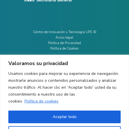
Centro de Innovación y Tecnología UPC ©
Aviso legal
Política de Privacidad
Política de Cookies
Valoramos su privacidad
CONTACTO
Usamos cookies para mejorar su experiencia de navegación,
mostrarle anuncios o contenidos personalizados y analizar
Ed. K2M (Planta 1, Oficina 106)
C/ Jordi Girona 1-3
nuestro tráfico. Al hacer clic en “Aceptar todo” usted da su
08034 Barcelona (España)
consentimiento a nuestro uso de las
cookies.
Política de cookies
+34 93 405 44 03
info.cit@upc.edu
Aceptar todo