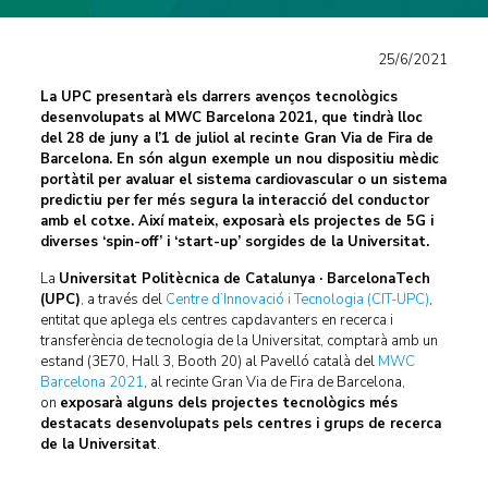
25/6/2021
La UPC presentarà els darrers avenços tecnològics
desenvolupats al MWC Barcelona 2021, que tindrà lloc
del 28 de juny a l’1 de juliol al recinte Gran Via de Fira de
Barcelona. En són algun exemple un nou dispositiu mèdic
portàtil per avaluar el sistema cardiovascular o un sistema
predictiu per fer més segura la interacció del conductor
amb el cotxe. Així mateix, exposarà els projectes de 5G i
diverses ‘spin-off’ i ‘start-up’ sorgides de la Universitat.
La
Universitat Politècnica de Catalunya · BarcelonaTech
(UPC)
, a través del
Centre d’Innovació i Tecnologia (CIT-UPC)
,
entitat que aplega els centres capdavanters en recerca i
transferència de tecnologia de la Universitat, comptarà amb un
estand (3E70, Hall 3, Booth 20) al Pavelló català del
MWC
Barcelona 2021
, al recinte Gran Via de Fira de Barcelona,
on
exposarà alguns dels projectes tecnològics més
destacats desenvolupats pels centres i grups de recerca
de la Universitat
.