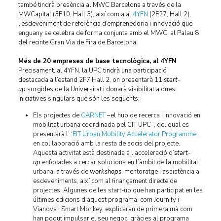
també tindrà presència al MWC Barcelona a través de la
MWCapital (3F10, Hall 3), així com a al
4YFN
(2E27, Hall 2),
l’esdeveniment de referència d’emprenedoria i innovació que
enguany se celebra de forma conjunta amb el MWC, al Palau 8
del recinte Gran Via de Fira de Barcelona.
Més de 20 empreses de base tecnològica, al 4YFN
Precisament, al 4YFN, la UPC tindrà una participació
destacada a l’estand 2F7 Hall 2, on presentarà 11
start-
up
sorgides de la Universitat i donarà visibilitat a dues
iniciatives singulars que són les següents:
Els projectes de
CARNET
–el hub de recerca i innovació en
mobilitat urbana coordinada pel CIT UPC–, del qual es
presentarà l’ ‘
EIT Urban Mobility Accelerator Programme
‘,
en col·laboració amb la resta de socis del projecte.
Aquesta activitat està destinada a l’acceleració d’
start-
up
enfocades a cercar solucions en l’àmbit de la mobilitat
urbana, a través de
workshops
, mentoratge i assistència a
esdeveniments, així com al finançament directe de
projectes. Algunes de les start-up que han participat en les
últimes edicions d’aquest programa, com Journify i
Vianova i Smart Monkey, explicaran de primera mà com
han pogut impulsar el seu negoci gràcies al programa