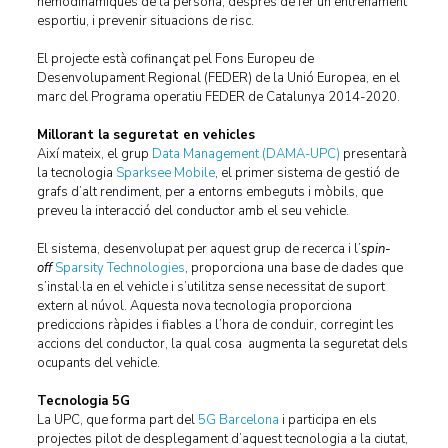
hemodinàmiques de la persona, després de fer un entrenament
esportiu, i prevenir situacions de risc.
El projecte està cofinançat pel Fons Europeu de
Desenvolupament Regional (FEDER) de la Unió Europea, en el
marc del Programa operatiu FEDER de Catalunya 2014-2020.
Millorant la seguretat en vehicles
Així mateix, el grup
Data Management (DAMA-UPC)
presentarà
la tecnologia
Sparksee Mobile
, el primer sistema de gestió de
grafs d’alt rendiment, per a entorns embeguts i mòbils, que
preveu la interacció del conductor amb el seu vehicle.
El sistema, desenvolupat per aquest grup de recerca i l’
spin-
off
Sparsity Technologies
, proporciona una base de dades que
s’instal·la en el vehicle i s’utilitza sense necessitat de suport
extern al núvol. Aquesta nova tecnologia proporciona
prediccions ràpides i fiables a l’hora de conduir, corregint les
accions del conductor, la qual cosa augmenta la seguretat dels
ocupants del vehicle.
Tecnologia 5G
La UPC, que forma part del
5G Barcelona
i participa en els
projectes pilot de desplegament d’aquest tecnologia a la ciutat,