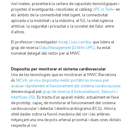
Així mateix, presentarà la cartera de capacitats tecnològiques i
projectes d’avantguarda –recollides al catàleg
UPC in Tech
– en
els àmbits de la connectivitat intel·ligent, la connectivitat
aplicada a la mobilitat i a la indústria, el 5G, la intel·ligència
artificial, la seguretat i privacitat o la societat del futur, entre
d’altres.
El professor i investigador
Josep Lluis Larriba
, que lidera el
grup de recerca
Data Management (DAMA-UPC)
, ha estat
nomenat delegat del rector per al MWC.
Dispositiu per monitorar el sistema cardiovascular
Una de les tecnologies que es mostraran al MWC Barcelona
és
NICVA, un nou dispositiu mèdic portàtil no invasiu per
avaluar ràpidament el funcionament del sistema cardiovascular
,
desenvolupat pel
grup de recerca d’Instrumentació, Sensors i
Interfícies (ISI)
. Es tracta d’un aparell mèdic, actualment en fase
de prototip, capaç de monitorar el funcionament del sistema
cardiovascular i detectar l’electrocardiograma (ECG). Alhora,
obté dades sobre la funció mecànica del cor i les artèries,
mitjançant una ona de pols arterial proximal i dues ones distals
respecte al cor.