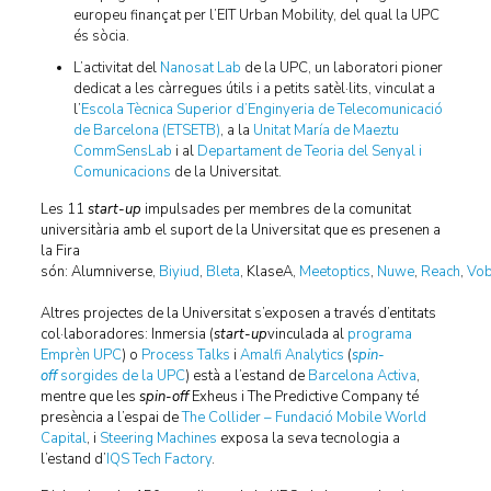
europeu finançat per l’EIT Urban Mobility, del qual la UPC
és sòcia.
L’activitat del
Nanosat Lab
de la UPC, un laboratori pioner
dedicat a les càrregues útils i a petits satèl·lits, vinculat a
l’
Escola Tècnica Superior d’Enginyeria de Telecomunicació
de Barcelona (ETSETB)
, a la
Unitat María de Maeztu
CommSensLab
i al
Departament de Teoria del Senyal i
Comunicacions
de la Universitat.
Les 11
start-up
impulsades per membres de la comunitat
universitària amb el suport de la Universitat que es presenen a
la Fira
són: Alumniverse,
Biyiud
,
Bleta
, KlaseA,
Meetoptics
,
Nuwe
,
Reach
,
Vo
Altres projectes de la Universitat s’exposen a través d’entitats
col·laboradores: Inmersia (
start-up
vinculada al
programa
Emprèn UPC
) o
Process Talks
i
Amalfi Analytics
(
spin-
off
sorgides de la UPC
) està a l’estand de
Barcelona Activa
,
mentre que les
spin-off
Exheus i The Predictive Company té
presència a l’espai de
The Collider – Fundació Mobile World
Capital
, i
Steering Machines
exposa la seva tecnologia a
l’estand d’
IQS Tech Factory
.