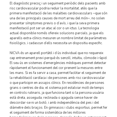
El diagnòstic precoç i un seguiment periòdic dels pacients amb
risc cardiovascular podria reduir la mortalitat, atès que la
primera manifestació de les malalties cardiovasculars ‒que són
una de les principals causes de mort arreu del món‒, no solen
presentar símptomes previs o d’avís, i que la seva primera
manifestació pot ser un atac al cor o un ictus. La tecnologia
actual disponible només ofereix solucions parcials, ja que els
aparells extra-clínics mesuren un nombre limitat de paràmetres
fisiològics, i cadascun d’ells necessita un dispositiu específic.
NICVA és un aparell portàtil i d’ús individual que no requereix
cap entrenament previ perquè és senzill, intuïtiu, còmode i ràpid.
El seu ús en sistemes d’emergències mèdiques permet detectar
ràpidament el funcionament del cor prenent la mesures entre
les mans. Si es fa servir a casa, permet facilitar el seguiment de
la rehabilitació cardíaca i de persones amb risc cardiovascular
o que participin en assajos clínics. En residències de persones
grans o centres de dia, el sistema pot estalviar molt de temps
en controls rutinaris, ja que funciona tant si la persona usuària
està dreta, asseguda, reclinada o ajaguda sense haver de
descordar-se ni un botó, i amb independència del pes i del
diàmetre dels braços. En gimnasos i clubs esportius, permet fer
el seguiment de forma sistemàtica de les millores