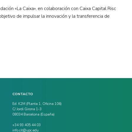
ación «La Caixa», en colaboración con Caixa Capital Risc
bjetivo de impulsar la innovación y la transferencia de
CONTACTO
Ed. K2M (Planta 1, Oficina 106)
C/ Jordi Girona 1-3
08034 Barcelona (España)
+34 93 405 44 03
info.cit@upc.edu