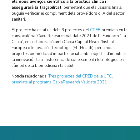
els nous avenços científics a la pràctica clínica i
assegurarà la traçabilitat
, permetent que els usuaris finals
puguin verificar el compliment dels proveïdors d’IA del sector
sanitari.
El projecte ha estat un dels 3 projectes del
CREB
premiats en la
convocatòria ‘CaixaResearch Validate 2021 de la Fundació “La
Caixa”, en col·laboració amb Caixa Capital Risc i l’Institut
Europeu d’Innovació i Tecnologia (EIT Health), per a nous
projectes biomèdics d’impacte social amb l’objectiu d’impulsar
la innovació i la transferència de coneixement i tecnologies en
l’àmbit de la biomedicina i la salut.
Notícia relacionada:
Tres projectes del CREB de la UPC,
premiats al programa CaixaResearch Validate 2021