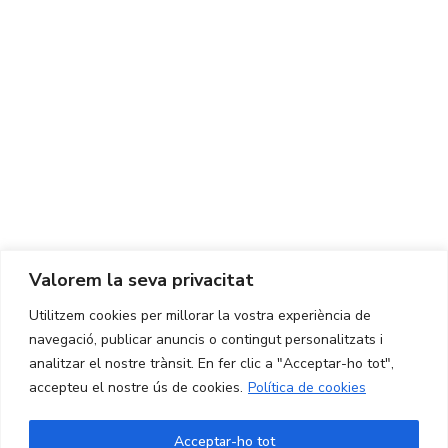
Centre d'Innovació i Tecnologia UPC ©
Avís legal
Política de Privacitat
Política de Cookies
Valorem la seva privacitat
CONTACTE
Utilitzem cookies per millorar la vostra experiència de
Ed. K2M (Planta 1, Oficina 106)
C/ Jordi Girona 1-3
navegació, publicar anuncis o contingut personalitzats i
08034 Barcelona (Espanya)
analitzar el nostre trànsit. En fer clic a "Acceptar-ho tot",
accepteu el nostre ús de cookies.
Política de cookies
+34 93 405 44 03
info.cit@upc.edu
Acceptar-ho tot