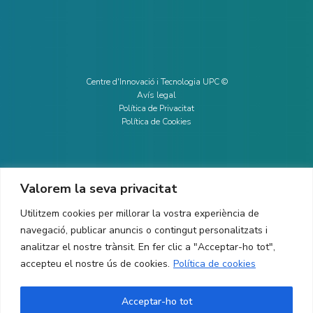
Centre d'Innovació i Tecnologia UPC ©
Avís legal
Política de Privacitat
Política de Cookies
Valorem la seva privacitat
CONTACTE
Utilitzem cookies per millorar la vostra experiència de
Ed. K2M (Planta 1, Oficina 106)
C/ Jordi Girona 1-3
navegació, publicar anuncis o contingut personalitzats i
08034 Barcelona (Espanya)
analitzar el nostre trànsit. En fer clic a "Acceptar-ho tot",
accepteu el nostre ús de cookies.
Política de cookies
+34 93 405 44 03
info.cit@upc.edu
Acceptar-ho tot