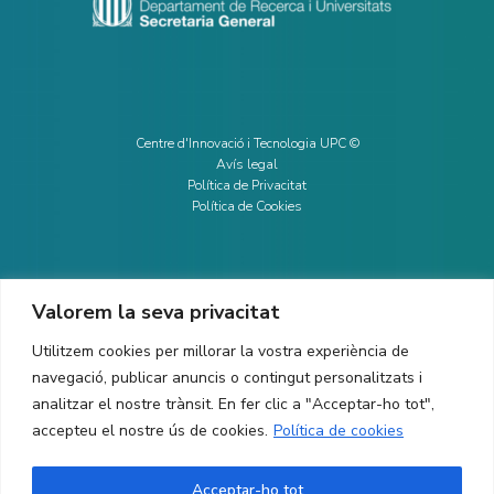
Centre d'Innovació i Tecnologia UPC ©
Avís legal
Política de Privacitat
Política de Cookies
Valorem la seva privacitat
CONTACTE
Utilitzem cookies per millorar la vostra experiència de
Ed. K2M (Planta 1, Oficina 106)
C/ Jordi Girona 1-3
navegació, publicar anuncis o contingut personalitzats i
08034 Barcelona (Espanya)
analitzar el nostre trànsit. En fer clic a "Acceptar-ho tot",
accepteu el nostre ús de cookies.
Política de cookies
+34 93 405 44 03
info.cit@upc.edu
Acceptar-ho tot