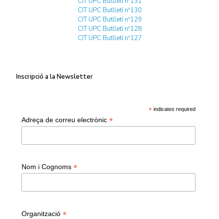
CIT UPC Butlletí nº131
CIT UPC Butlletí nº130
CIT UPC Butlletí nº129
CIT UPC Butlletí nº128
CIT UPC Butlletí nº127
Inscripció a la Newsletter
*
indicates required
*
Adreça de correu electrònic
*
Nom i Cognoms
*
Organització