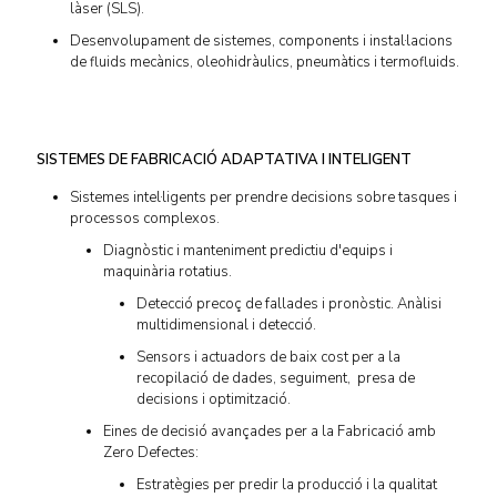
làser (SLS).
Desenvolupament de sistemes, components i instal·lacions
de fluids mecànics, oleohidràulics, pneumàtics i termofluids.
SISTEMES DE FABRICACIÓ ADAPTATIVA I INTELIGENT
Sistemes intel·ligents per prendre decisions sobre tasques i
processos complexos.
Diagnòstic i manteniment predictiu d'equips i
maquinària rotatius.
Detecció precoç de fallades i pronòstic. Anàlisi
multidimensional i detecció.
Sensors i actuadors de baix cost per a la
recopilació de dades, seguiment, presa de
decisions i optimització.
Eines de decisió avançades per a la Fabricació amb
Zero Defectes:
Estratègies per predir la producció i la qualitat