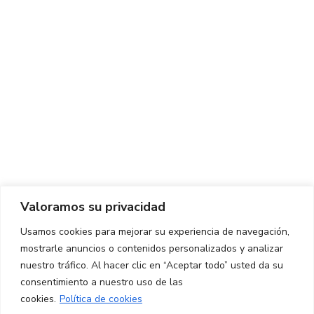
Centro de Innovación y Tecnología UPC ©
Aviso legal
Política de Privacidad
Política de Cookies
Valoramos su privacidad
CONTACTO
Usamos cookies para mejorar su experiencia de navegación,
mostrarle anuncios o contenidos personalizados y analizar
Ed. K2M (Planta 1, Oficina 106)
C/ Jordi Girona 1-3
nuestro tráfico. Al hacer clic en “Aceptar todo” usted da su
08034 Barcelona (España)
consentimiento a nuestro uso de las
cookies.
Política de cookies
+34 93 405 44 03
info.cit@upc.edu