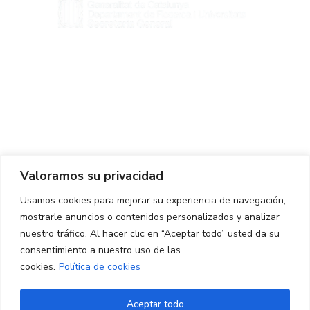
Centro de Innovación y Tecnología UPC ©
Aviso legal
Política de Privacidad
Política de Cookies
Valoramos su privacidad
CONTACTO
Usamos cookies para mejorar su experiencia de navegación,
mostrarle anuncios o contenidos personalizados y analizar
Ed. K2M (Planta 1, Oficina 106)
C/ Jordi Girona 1-3
nuestro tráfico. Al hacer clic en “Aceptar todo” usted da su
08034 Barcelona (España)
consentimiento a nuestro uso de las
cookies.
Política de cookies
+34 93 405 44 03
info.cit@upc.edu
Aceptar todo