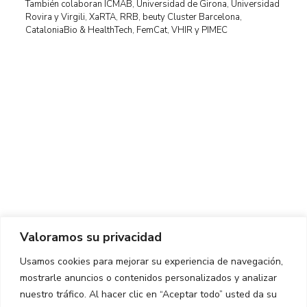
También colaboran ICMAB, Universidad de Girona, Universidad
Rovira y Virgili, XaRTA, RRB, beuty Cluster Barcelona, ​​
CataloniaBio & HealthTech, FemCat, VHIR y PIMEC
Centro de Innovación y Tecnología UPC ©
Aviso legal
Política de Privacidad
Política de Cookies
Valoramos su privacidad
CONTACTO
Usamos cookies para mejorar su experiencia de navegación,
mostrarle anuncios o contenidos personalizados y analizar
Ed. K2M (Planta 1, Oficina 106)
C/ Jordi Girona 1-3
nuestro tráfico. Al hacer clic en “Aceptar todo” usted da su
08034 Barcelona (España)