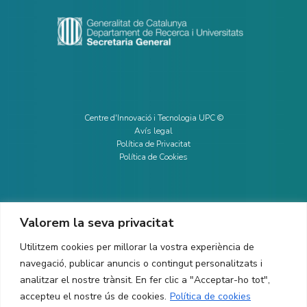
Centre d'Innovació i Tecnologia UPC ©
Avís legal
Política de Privacitat
Política de Cookies
Valorem la seva privacitat
CONTACTE
Utilitzem cookies per millorar la vostra experiència de
Ed. K2M (Planta 1, Oficina 106)
C/ Jordi Girona 1-3
navegació, publicar anuncis o contingut personalitzats i
08034 Barcelona (Espanya)
analitzar el nostre trànsit. En fer clic a "Acceptar-ho tot",
accepteu el nostre ús de cookies.
Política de cookies
+34 93 405 44 03