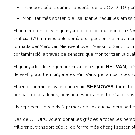
Transport públic durant i després de la COVID-19: garan
Mobilitat més sostenible i saludable: reduir les emissi
El primer premi el van guanyar dos equips ex aequo: la
sta
artificial (IA) a través dels semàfors i gestionar el movime
formada per Marc van Nieuwenhoven, Massimo Santi, John 
contaminació, a través de sensors que monitoritzen la qualit
El guanyador del segon premi va ser el grup
NETVAN
, fo
de wi-fi gratuït en furgonetes Mini Vans, per arribar a les 
El tercer premi se’l va endur l’equip
SHEMOVES
, format p
per part de les dones, pensada especialment per a països o
Els representants dels 2 primers equips guanyadors parti
Des de CIT UPC volem donar les gràcies a totes les person
millorar el transport públic, de forma més eficaç i sostenib