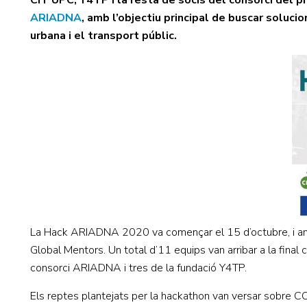
CIT UPC, Y4TP i la resta de socis del consorci del
ARIADNA
, amb l’objectiu principal de buscar soluci
urbana i el transport públic.
La Hack ARIADNA 2020 va començar el 15 d’octubre, i amb
Global Mentors. Un total d’11 equips van arribar a la fina
consorci ARIADNA i tres de la fundació Y4TP.
Els reptes plantejats per la hackathon van versar sobre COV