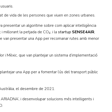
usuaris.
litat de vida de les persones que viuen en zones urbanes.
a presentar un algoritme sobre com aplicar intel·ligència
i millorant la petjada de CO₂; i la
startup
SENSE4AIR
,
que van presentar una App per recomanar rutes amb menor
dor i Mèxic, que van plantejar un sistema d’implementació
 plantejar una App per a fomentar l’ús del transport públic
Austràlia, el desembre de 2021.
ARIADNA’, i desenvolupar solucions més intel·ligents i
O.