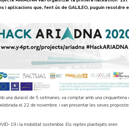
 projecte ARIADNA van organitzar la primera hackathon ‘1s
ons i aplicacions que, fent ús de GALILEO, puguin resoldre 
 una duració de 5 setmanes, va comptar amb una cinquantena de 
l celebrada el 22 de novembre, i van presentar les seves proposte
ID-19 i la mobilitat sostenible. Els reptes plantejats eren: