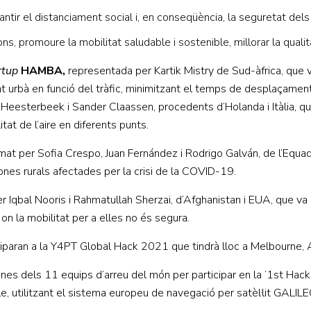
tir el distanciament social i, en conseqüència, la seguretat dels 
ons, promoure la mobilitat saludable i sostenible, millorar la qua
rtup
HAMBA,
representada per Kartik Mistry de Sud-àfrica, que v
nt urbà en funció del tràfic, minimitzant el temps de desplaçament 
Heesterbeek i Sander Claassen, procedents d’Holanda i Itàlia, 
at de l’aire en diferents punts.
rmat per Sofia Crespo, Juan Fernández i Rodrigo Galván, de l’Equa
zones rurals afectades per la crisi de la COVID-19.
er Iqbal Nooris i Rahmatullah Sherzai, d’Afghanistan i EUA, que va
n la mobilitat per a elles no és segura.
ciparan a la Y4PT Global Hack 2021 que tindrà lloc a Melbourne, 
es dels 11 equips d’arreu del món per participar en la ‘1st Hack 
le, utilitzant el sistema europeu de navegació per satèl·lit GALILE