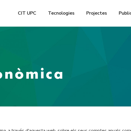
CIT UPC
Tecnologies
Projectes
Publi
onòmica
orma, a través d'aquesta web, sobre els seus comptes anuals corr