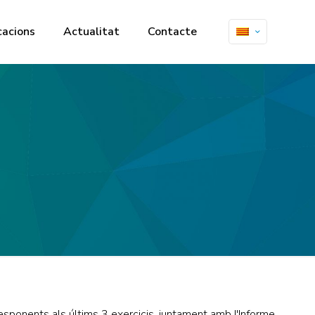
cacions
Actualitat
Contacte
esponents als últims 3 exercicis, juntament amb l'Informe