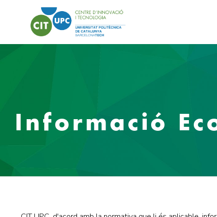
Informació Ec
CIT UPC, d'acord amb la normativa que li és aplicable, inf