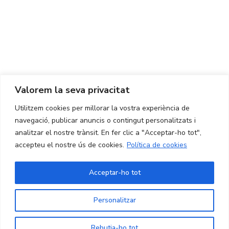
Centre d'Innovació i Tecnologia UPC ©
Avís legal
Política de Privacitat
Política de Cookies
Valorem la seva privacitat
CONTACTE
Utilitzem cookies per millorar la vostra experiència de
Ed. K2M (Planta 1, Oficina 106)
C/ Jordi Girona 1-3
navegació, publicar anuncis o contingut personalitzats i
08034 Barcelona (Espanya)
analitzar el nostre trànsit. En fer clic a "Acceptar-ho tot",
accepteu el nostre ús de cookies.
Política de cookies
+34 93 405 44 03
info.cit@upc.edu
Acceptar-ho tot
Copyright ©
2026
CIT UPC. All rights reserved.
Personalitzar
Rebutja-ho tot