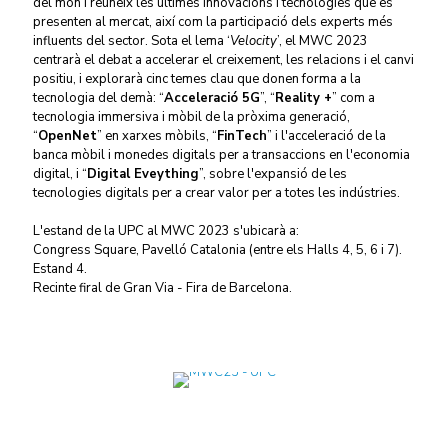
del món i reuneix les últimes innovacions i tecnologies que es
presenten al mercat, així com la participació dels experts més
influents del sector. Sota el lema ‘
Velocity
’, el MWC 2023
centrarà el debat a accelerar el creixement, les relacions i el canvi
positiu, i explorarà cinc temes clau que donen forma a la
tecnologia del demà: “
Acceleració 5G
”, “
Reality +
” com a
tecnologia immersiva i mòbil de la pròxima generació,
“
OpenNet
” en xarxes mòbils, “
FinTech
” i l'acceleració de la
banca mòbil i monedes digitals per a transaccions en l'economia
digital, i “
Digital Eveything
”, sobre l'expansió de les
tecnologies digitals per a crear valor per a totes les indústries.
L'estand de la UPC al MWC 2023 s'ubicarà a:
Congress Square, Pavelló Catalonia (entre els Halls 4, 5, 6 i 7).
Estand 4.
Recinte firal de Gran Via - Fira de Barcelona.