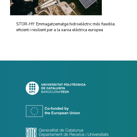
STOR-HY: Emmagatzematge hidroelèctric més flexible,
eficient i resilient per a la xarxa elèctrica europea