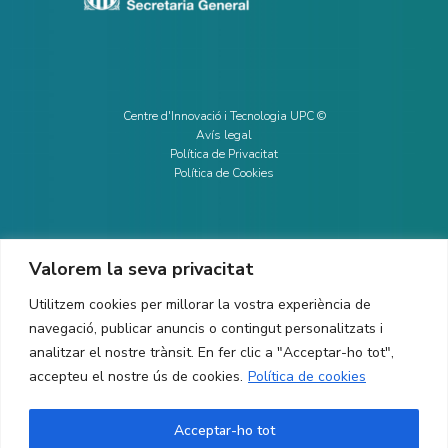
Centre d'Innovació i Tecnologia UPC ©
Avís legal
Política de Privacitat
Política de Cookies
Valorem la seva privacitat
CONTACTE
Utilitzem cookies per millorar la vostra experiència de
Ed. K2M (Planta 1, Oficina 106)
C/ Jordi Girona 1-3
navegació, publicar anuncis o contingut personalitzats i
08034 Barcelona (Espanya)
analitzar el nostre trànsit. En fer clic a "Acceptar-ho tot",
accepteu el nostre ús de cookies.
Política de cookies
+34 93 405 44 03
info.cit@upc.edu
Acceptar-ho tot