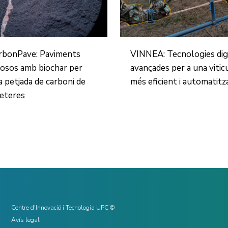
rbonPave: Paviments
VINNEA: Tecnologies dig
osos amb biochar per
avançades per a una vitic
la petjada de carboni de
més eficient i automatitz
reteres
Centre d'Innovació i Tecnologia UPC ©
Avís legal