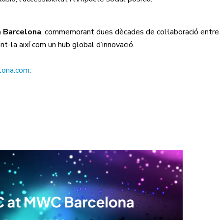
a Barcelona
, commemorant dues dècades de col·laboració entre
t-la així com un hub global d’innovació.
lona.com
.