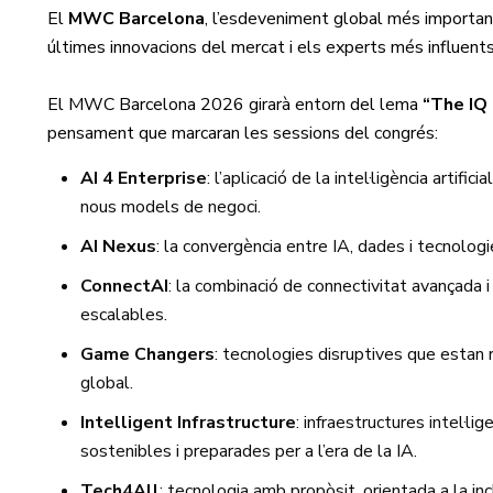
El
MWC Barcelona
, l’esdeveniment global més important
últimes innovacions del mercat i els experts més influents
El MWC Barcelona 2026 girarà entorn del lema
“The IQ E
pensament que marcaran les sessions del congrés:
AI 4 Enterprise
: l’aplicació de la intel·ligència artif
nous models de negoci.
AI Nexus
: la convergència entre IA, dades i tecnolog
ConnectAI
: la combinació de connectivitat avançada i in
escalables.
Game Changers
: tecnologies disruptives que estan 
global.
Intelligent Infrastructure
: infraestructures intel·l
sostenibles i preparades per a l’era de la IA.
Tech4All
: tecnologia amb propòsit, orientada a la inclu