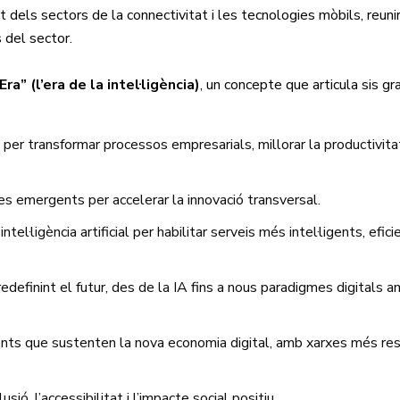
 dels sectors de la connectivitat i les tecnologies mòbils, reuni
 del sector.
ra” (l’era de la intel·ligència)
, un concepte que articula sis gr
icial per transformar processos empresarials, millorar la productivita
ies emergents per accelerar la innovació transversal.
tel·ligència artificial per habilitar serveis més intel·ligents, efici
redefinint el futur, des de la IA fins a nous paradigmes digitals 
igents que sustenten la nova economia digital, amb xarxes més resi
sió, l’accessibilitat i l’impacte social positiu.