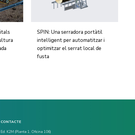
itals
SPIN: Una serradora portàtil
ultura
intel·ligent per automatitzar i
ada
optimitzar el serrat local de
fusta
CONTACTE
Ed. K2M (Planta 1, Oficina 106)