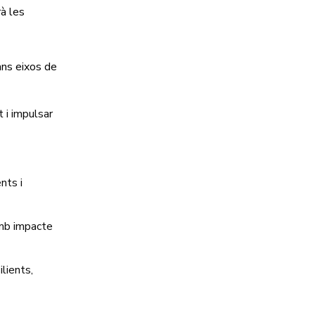
rà les
ans eixos de
t i impulsar
ents i
amb impacte
lients,