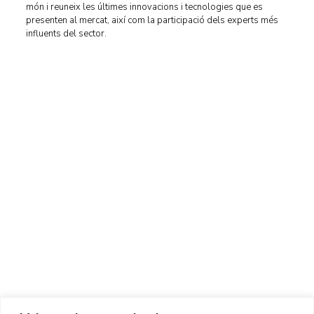
món i reuneix les últimes innovacions i tecnologies que es
presenten al mercat, així com la participació dels experts més
influents del sector.
Centre d'Innovació i Tecnologia UPC ©
Avís legal
Política de Privacitat
Política de Cookies