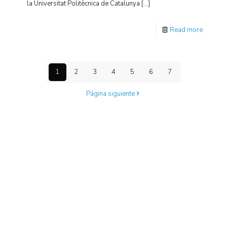
la Universitat Politècnica de Catalunya
[…]
Read more
1
2
3
4
5
6
7
Página siguiente
Centro de Innovación y Tecnología UPC ©
Aviso legal
Política de Privacidad
Política de Cookies