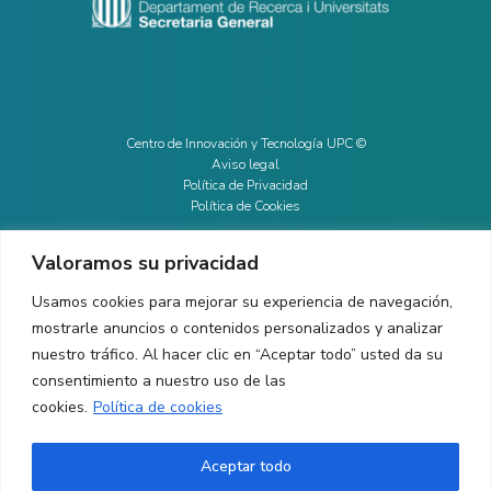
Centro de Innovación y Tecnología UPC ©
Aviso legal
Política de Privacidad
Política de Cookies
Valoramos su privacidad
CONTACTO
Usamos cookies para mejorar su experiencia de navegación,
mostrarle anuncios o contenidos personalizados y analizar
Ed. K2M (Planta 1, Oficina 106)
C/ Jordi Girona 1-3
nuestro tráfico. Al hacer clic en “Aceptar todo” usted da su
08034 Barcelona (España)
consentimiento a nuestro uso de las
cookies.
Política de cookies
+34 93 405 44 03
info.cit@upc.edu
Aceptar todo