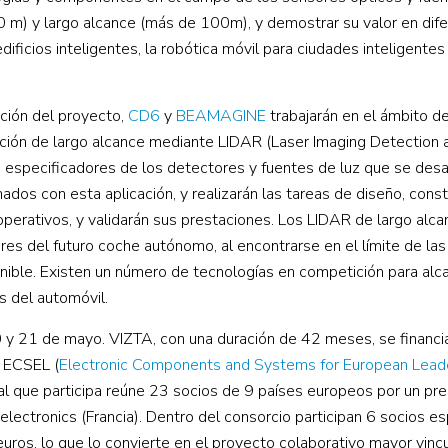
0 m) y largo alcance (más de 100m), y demostrar su valor en dif
dificios inteligentes, la robótica móvil para ciudades inteligentes 
ución del proyecto,
CD6
y
BEAMAGINE
trabajarán en el ámbito de
cción de largo alcance mediante LIDAR (Laser Imaging Detection 
 especificadores de los detectores y fuentes de luz que se desa
ados con esta aplicación, y realizarán las tareas de diseño, cons
perativos, y validarán sus prestaciones. Los LIDAR de largo alc
es del futuro coche autónomo, al encontrarse en el límite de las
ible. Existen un número de tecnologías en competición para alca
 del automóvil.
 y 21 de mayo. VIZTA, con una duración de 42 meses, se financia
JU ECSEL (
Electronic Components and Systems for European Lead
nal que participa reúne 23 socios de 9 países europeos por un p
electronics (Francia). Dentro del consorcio participan 6 socios e
uros, lo que lo convierte en el proyecto colaborativo mayor vincu