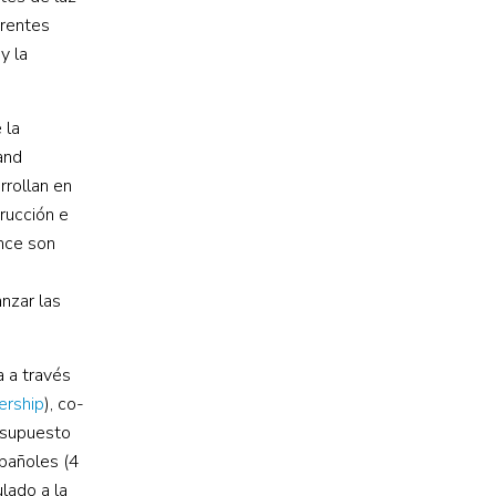
erentes
y la
 la
and
rrollan en
trucción e
ance son
nzar las
 a través
ership
), co-
resupuesto
spañoles (4
lado a la