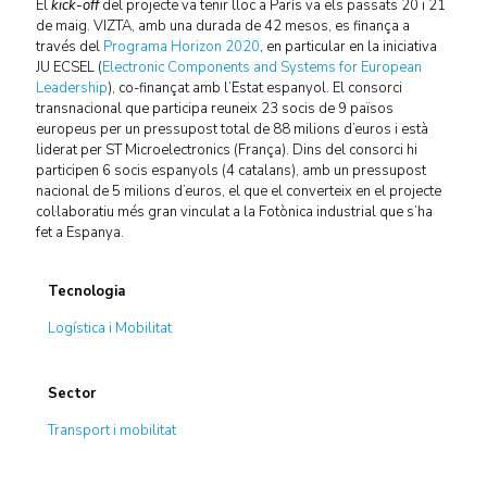
El
kick-off
del projecte va tenir lloc a París va els passats 20 i 21
de maig. VIZTA, amb una durada de 42 mesos, es finança a
través del
Programa Horizon 2020
, en particular en la iniciativa
JU ECSEL (
Electronic Components and Systems for European
Leadership
), co-finançat amb l’Estat espanyol. El consorci
transnacional que participa reuneix 23 socis de 9 països
europeus per un pressupost total de 88 milions d’euros i està
liderat per ST Microelectronics (França). Dins del consorci hi
participen 6 socis espanyols (4 catalans), amb un pressupost
nacional de 5 milions d’euros, el que el converteix en el projecte
col·laboratiu més gran vinculat a la Fotònica industrial que s’ha
fet a Espanya.
Tecnologia
Logística i Mobilitat
Sector
Transport i mobilitat