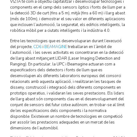
VIZTA té com a objectiu capitalitzar i desenvolupar tecnologies i
components en el camp dels sensors òptics i fonts de llum per a
la detecció 3D de curt (fins a 5 m), mitjà (fins a 60 m) i llarg abast
(més de 100m), i demostrar el seu valor en diferents aplicacions
que inclouen l’automoció, la seguretat, els edificis intel·ligents, la
robòtica mòbil per a ciutats intel·ligents i la indústria 4.0.
Entre les tecnologies que es desenvoluparan durant l’execució
del projecte,
CD6
i
BEAMAGINE
treballaran en l’àmbit de
l’automoció, i les seves activitats es concentraran en la detecció
de llarg abast mitjançant LIDAR (Laser Imaging Detection and
Ranging). En particular, la UPC i Beamagine actuaran com a
especificadors dels detectors i fonts de llum que es
desenvolupen als diferents laboratoris europeus del consorci
relacionats amb aquesta aplicació, i realitzaran les tasques de
disseny, construcció i integració dels diferents components en
prototips operatius, i validaran les seves prestacions. Els lidars
de llarg abast són components clau en el desenvolupament del
conjunt de sensors del futur cotxe autònom, en trobar-se al límit
de les especificacions dels components i la normativa
disponible. Existeixen un nombre de tecnologies en competició
per assolir les prestacions adequades en un mercat de les
dimensions de l’automòbil.