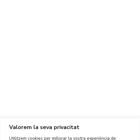
Centre d'Innovació i Tecnologia UPC ©
Avís legal
Política de Privacitat
Política de Cookies
Valorem la seva privacitat
CONTACTE
Utilitzem cookies per millorar la vostra experiència de
Ed. K2M (Planta 1, Oficina 106)