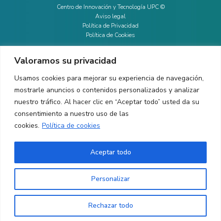
Centro de Innovación y Tecnología UPC ©
Aviso legal
Política de Privacidad
Política de Cookies
Valoramos su privacidad
CONTACTO
Usamos cookies para mejorar su experiencia de navegación,
mostrarle anuncios o contenidos personalizados y analizar
Ed. K2M (Planta 1, Oficina 106)
C/ Jordi Girona 1-3
nuestro tráfico. Al hacer clic en “Aceptar todo” usted da su
08034 Barcelona (España)
consentimiento a nuestro uso de las
cookies.
Política de cookies
+34 93 405 44 03
info.cit@upc.edu
Aceptar todo
Copyright ©
2026
CIT UPC. All rights reserved.
Personalizar
Rechazar todo