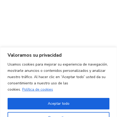
Centro de Innovación y Tecnología UPC ©
Aviso legal
Política de Privacidad
Política de Cookies
Valoramos su privacidad
CONTACTO
Usamos cookies para mejorar su experiencia de navegación,
mostrarle anuncios o contenidos personalizados y analizar
Ed. K2M (Planta 1, Oficina 106)
C/ Jordi Girona 1-3
nuestro tráfico. Al hacer clic en “Aceptar todo” usted da su
08034 Barcelona (España)
consentimiento a nuestro uso de las
cookies.
Política de cookies
+34 93 405 44 03
info.cit@upc.edu
Aceptar todo
Copyright ©
2026
CIT UPC. All rights reserved.