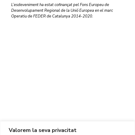
L’esdeveniment ha estat cofinançat pel Fons Europeu de
Desenvolupament Regional de la Unió Europea en el marc
Operatiu de FEDER de Catalunya 2014-2020.
Centre d'Innovació i Tecnologia UPC ©
Avís legal
Política de Privacitat
Política de Cookies
Valorem la seva privacitat
CONTACTE