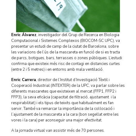
Enric Álvarez
, investigador del Grup de Recerca en Biologia
Computacional i Sistemes Complexos (BIOCOM-SC UPC), va
presentar un estudi de camp de la ciutat de Barcelona, sobre
les variacions de l’ús de la mascareta en funció de si es tracta
de parcs, botigues, bars, terrasses o zones públiques. L’estudi
confirma que existeix més risc de contagi en distancies curtes
(entre 2 i 5 metres) i en entorns amb mala ventilació.
Enric Carrera
, director de l’Institut d’Investigació Tèxtil i
Cooperació Industrial (INTEXTER) de la UPC, va parlar sobre les
diferents mascaretes que existeixen al mercat (FFP1, FFP2 i
FFP3), la seva eficàcia (capacitat de filtració, ajustament i la
respirabilitat) i els tipus de teixits que habitualment es fan
servir. També va remarcar la importància de la col·locació i
l’ajustament de la mascareta a la cara (bon segellat entre les
vores i la cara) per aconseguir una major efectivitat.
A la jornada virtual van assistir més de 70 persones.