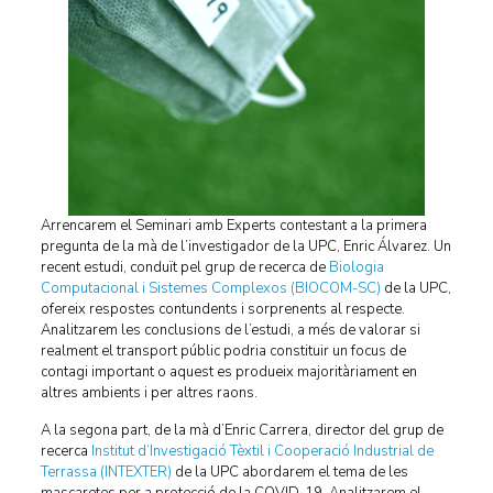
Arrencarem el Seminari amb Experts contestant a la primera
pregunta de la mà de l’investigador de la UPC, Enric Álvarez. Un
recent estudi, conduït pel grup de recerca de
Biologia
Computacional i Sistemes Complexos (BIOCOM-SC)
de la UPC,
ofereix respostes contundents i sorprenents al respecte.
Analitzarem les conclusions de l’estudi, a més de valorar si
realment el transport públic podria constituir un focus de
contagi important o aquest es produeix majoritàriament en
altres ambients i per altres raons.
A la segona part, de la mà d’Enric Carrera, director del grup de
recerca
Institut d’Investigació Tèxtil i Cooperació Industrial de
Terrassa (INTEXTER)
de la UPC abordarem el tema de les