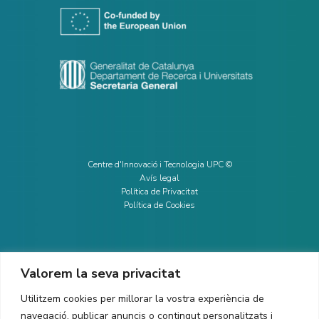
Centre d'Innovació i Tecnologia UPC ©
Avís legal
Política de Privacitat
Política de Cookies
Valorem la seva privacitat
CONTACTE
Utilitzem cookies per millorar la vostra experiència de
Ed. K2M (Planta 1, Oficina 106)
C/ Jordi Girona 1-3
navegació, publicar anuncis o contingut personalitzats i