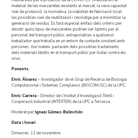
mascaretes per a protecció de la COVID-19. Analitzarem el
material de les mascaretes existents al mercat, la seva capacitat
real de protecció, la normativa, la viabilitat de fabricació local,
les possibles vies de reutilització i reciclatge per a minimitzar la
generació de residus. Es farà especial èmfasi dels criteris per
decidir quins tipus de mascaretes podrien ser òptims per al
personal del transport públic, extrapolables a qualsevol
treballador que treballa en un entorn de contacte constant amb
persones. Així mateix, parlarem dels possibles tractaments
dels materials tèxtils en el transport públic per lluitar contra els
virus.
Ponents
Enric Álvarez
– Investigador de el Grup de Recerca de Biologia
Computacional i Sistemes Complexos (BIOCOM-SC) de la UPC.
Enric Carrera
– Director de l’Institut d’Investigació Tèxtil i
Cooperació Industrial (INTEXTER) de la UPC a Terrassa.
Moderat per
Ignasi Gómez-Belinchón
Data i horari
Dimecres, 11 de novembre