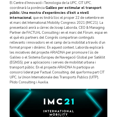
El Centre d’Innovació i Tecnologia de la UPC, CIT UPC,
coordinarà la ponència
Galileo per estimular el transport
públic: Una mostra d’experiències d’èxit a nivell
internacional
, que es tindrà lloc el proper 22 de setembre en
el marc del International Mobility Congress 2021 (IMC21). La
presentació anirà a càrrec de Josep Laborda, CEO & Managing
Partner de FACTUAL Consulting i en el marc del Fòrum, espai en
el què els partners del Congrés compartiran continguts
rellevants i innovadors en el camp de la mobilitat a través d’un
format proper i dinàmic. En aquest context, Laborda explicarà
les iniciatives del projecte ARIADNA per promoure l’ús de
Galileo o el Sistema Europeu de Navegació Global per Satèl·lit
(EGNSS), per a aplicacions i serveis de mobilitat urbana i
transport públic. En el projecte ARIADNA hi participa un
consorci liderat per Factual Consulting, del que forma part CIT
UPC, la Union Internationale des Transports Publics (UITP),
Pildo Consulting i Auxilia.