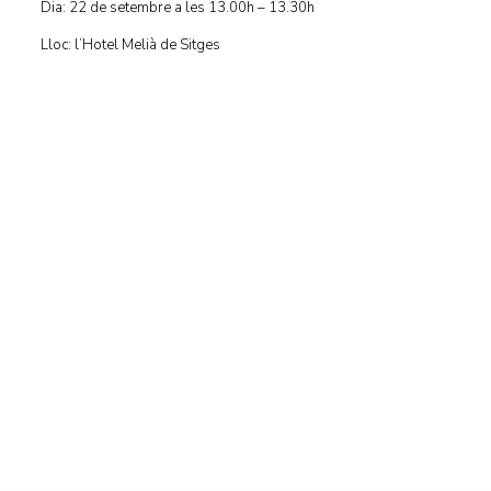
Dia: 22 de setembre a les 13.00h – 13.30h
Lloc: l’Hotel Melià de Sitges
Centre d'Innovació i Tecnologia UPC ©
Avís legal
Política de Privacitat
Política de Cookies