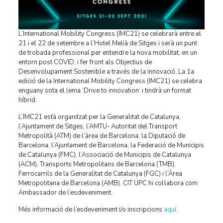
L’International Mobility Congress (IMC21) se celebrarà entre el
21 i el 22 de setembre a l’Hotel Melià de Sitges i serà un punt
de trobada professional per entendre la nova mobilitat, en un
entorn post COVID, i fer front als Objectius de
Desenvolupament Sostenible a través de la innovació. La 1a
edició de la International Mobility Congress (IMC21) se celebra
enguany sota el lema ‘Drive to innovation’ i tindrà un format
híbrid.
L’IMC21 està organitzat per la Generalitat de Catalunya,
l’Ajuntament de Sitges, l’AMTU- Autoritat del Transport
Metropolità (ATM) de l’àrea de Barcelona, la Diputació de
Barcelona, l’Ajuntament de Barcelona, la Federació de Municipis
de Catalunya (FMC), l’Associació de Municipis de Catalunya
(ACM), Transports Metropolitans de Barcelona (TMB),
Ferrocarrils de la Generalitat de Catalunya (FGC) i l’Àrea
Metropolitana de Barcelona (AMB). CIT UPC hi col·labora com
Ambassador de l’esdeveniment.
Més informació de l’esdeveniment i/o inscripcions
aquí
.