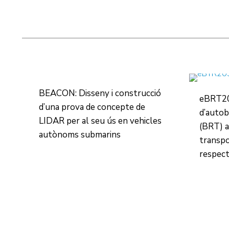
BEACON: Disseny i construcció
eBRT20
d’una prova de concepte de
d’autob
LIDAR per al seu ús en vehicles
(BRT) a
autònoms submarins
transpo
respect