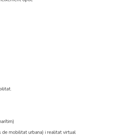
litat.
marítim)
e mobilitat urbana) i realitat virtual