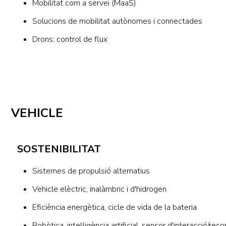
Mobilitat com a servei (MaaS)
Solucions de mobilitat autònomes i connectades
Drons: control de flux
VEHICLE
SOSTENIBILITAT
Sistemes de propulsió alternatius
Vehicle elèctric, inalàmbric i d'hidrogen
Eficiència energètica, cicle de vida de la bateria
Robòtica, intel·ligència artificial, sensor d'interacció/re