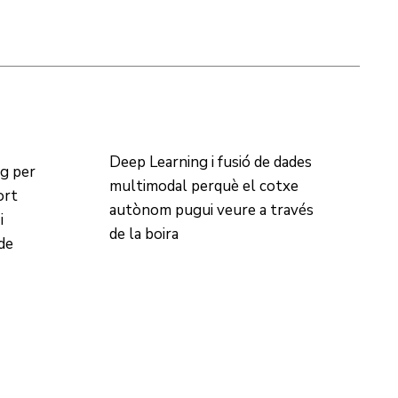
Deep Learning i fusió de dades
ng per
multimodal perquè el cotxe
ort
autònom pugui veure a través
i
de la boira
de