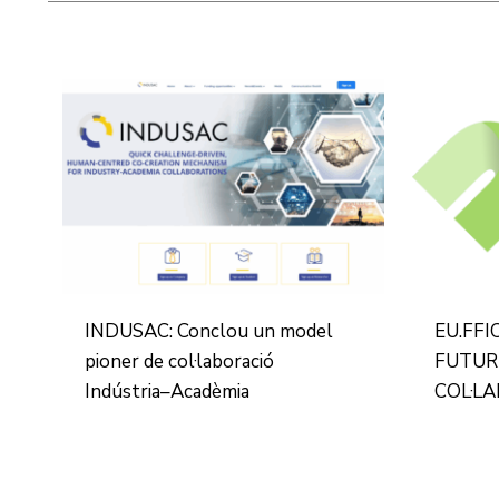
INDUSAC: Conclou un model
EU.FFI
pioner de col·laboració
FUTUR
Indústria–Acadèmia
COL·L