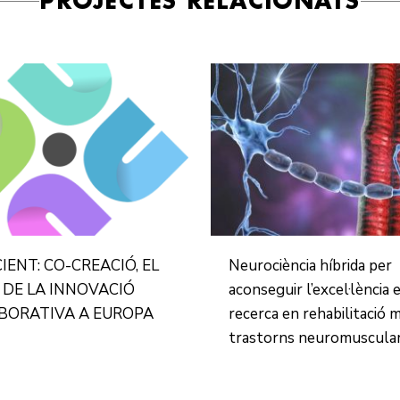
PROJECTES RELACIONATS
CIENT: CO-CREACIÓ, EL
Neurociència híbrida per
 DE LA INNOVACIÓ
aconseguir l’excel·lència 
ABORATIVA A EUROPA
recerca en rehabilitació 
trastorns neuromuscula